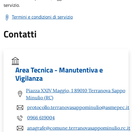
servizio.
Termini e condizioni di servizio
Contatti
Area Tecnica - Manutentiva e
Vigilanza
Piazza XXIV Maggio, 1 89010 Terranova Sappo
Minulio (RC)
protocollo.terranovasappominulio@asmepec.it
0966 619004
anagrafe@comune.terranovasappominulio.rc.it