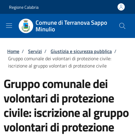
Salta al contenuto principale
Skip to footer content
Regione Calabria
Comune di Terranova Sappo
Minulio
Briciole di pane
Home
/
Servizi
/
Giustizia e sicurezza pubblica
/
Gruppo comunale dei volontari di protezione civile:
iscrizione al gruppo volontari di protezione civile
Gruppo comunale dei
volontari di protezione
civile: iscrizione al gruppo
volontari di protezione