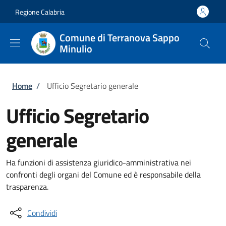
Salta al contenuto principale
Skip to footer content
Regione Calabria
Comune di Terranova Sappo
Minulio
Briciole di pane
Home
/
Ufficio Segretario generale
Ufficio Segretario
generale
Ha funzioni di assistenza giuridico-amministrativa nei
confronti degli organi del Comune ed è responsabile della
trasparenza.
Condividi