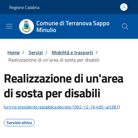
Salta al contenuto principale
Skip to footer content
Regione Calabria
Comune di Terranova Sappo
Minulio
Briciole di pane
Home
/
Servizi
/
Mobilità e trasporti
/
Realizzazione di un'area di sosta per disabili
Realizzazione di un'area
di sosta per disabili
(
urn:nir:presidente.repubblica:decreto:1992-12-16;495~art381
)
Servizio attivo