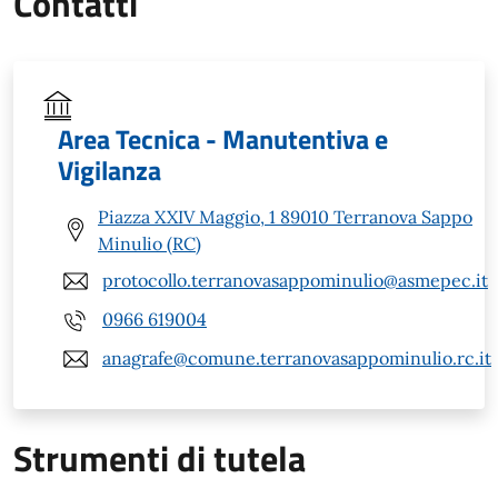
Contatti
Area Tecnica - Manutentiva e
Vigilanza
Piazza XXIV Maggio, 1 89010 Terranova Sappo
Minulio (RC)
protocollo.terranovasappominulio@asmepec.it
0966 619004
anagrafe@comune.terranovasappominulio.rc.it
Strumenti di tutela