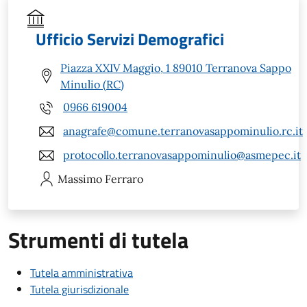
Ufficio Servizi Demografici
Piazza XXIV Maggio, 1 89010 Terranova Sappo
Minulio (RC)
0966 619004
anagrafe@comune.terranovasappominulio.rc.it
protocollo.terranovasappominulio@asmepec.it
Massimo
Ferraro
Strumenti di tutela
Tutela amministrativa
Tutela giurisdizionale