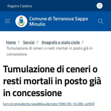
Salta al contenuto principale
Skip to footer content
Regione Calabria
Comune di Terranova Sappo
Minulio
Briciole di pane
Home
/
Servizi
/
Anagrafe e stato civile
/
Tumulazione di ceneri o resti mortali in posto già in
concessione
Tumulazione di ceneri o
resti mortali in posto già
in concessione
(
urn:nir:presidente.repubblica:decreto:1990-09-10;285~art93
)