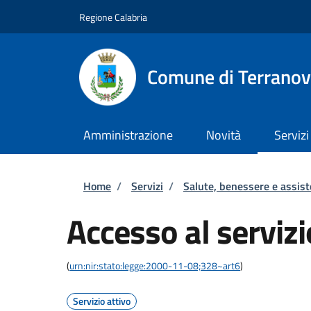
Salta al contenuto principale
Skip to footer content
Regione Calabria
Comune di Terranov
Amministrazione
Novità
Servizi
Briciole di pane
Home
/
Servizi
/
Salute, benessere e assis
Accesso al servizi
(
urn:nir:stato:legge:2000-11-08;328~art6
)
Servizio attivo