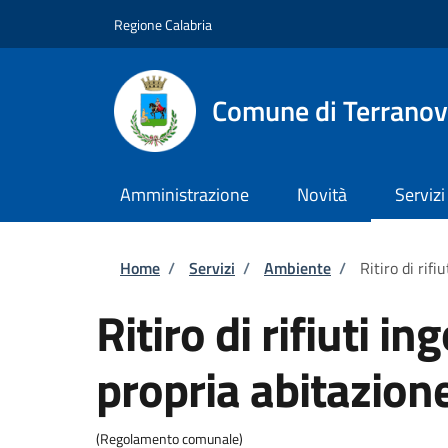
Salta al contenuto principale
Skip to footer content
Regione Calabria
Comune di Terranov
Amministrazione
Novità
Servizi
Briciole di pane
Home
/
Servizi
/
Ambiente
/
Ritiro di rif
Ritiro di rifiuti i
propria abitazion
(Regolamento comunale)