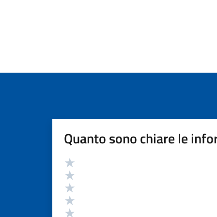
Quanto sono chiare le info
Valutazione
Valuta 5 stelle su 5
Valuta 4 stelle su 5
Valuta 3 stelle su 5
Valuta 2 stelle su 5
Valuta 1 stelle su 5