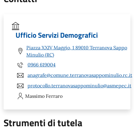
Ufficio Servizi Demografici
Piazza XXIV Maggio, 1 89010 Terranova Sappo
Minulio (RC)
0966 619004
anagrafe@comune.terranovasappominulio.rc.it
protocollo.terranovasappominulio@asmepec.it
Massimo
Ferraro
Strumenti di tutela