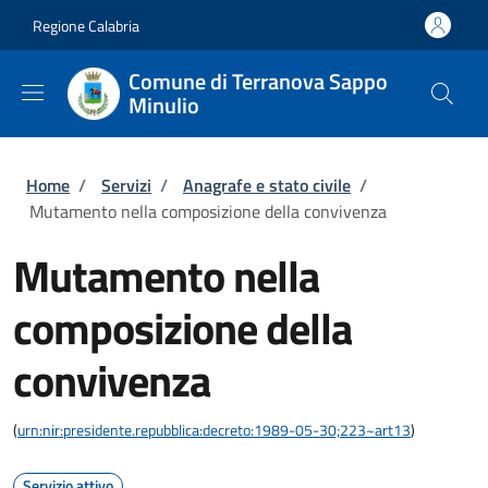
Salta al contenuto principale
Skip to footer content
Regione Calabria
Comune di Terranova Sappo
Minulio
Briciole di pane
Home
/
Servizi
/
Anagrafe e stato civile
/
Mutamento nella composizione della convivenza
Mutamento nella
composizione della
convivenza
(
urn:nir:presidente.repubblica:decreto:1989-05-30;223~art13
)
Servizio attivo