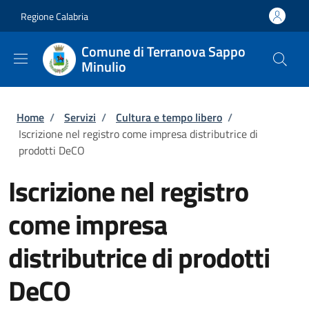
Salta al contenuto principale
Skip to footer content
Regione Calabria
Comune di Terranova Sappo
Minulio
Briciole di pane
Home
/
Servizi
/
Cultura e tempo libero
/
Iscrizione nel registro come impresa distributrice di
prodotti DeCO
Iscrizione nel registro
come impresa
distributrice di prodotti
DeCO