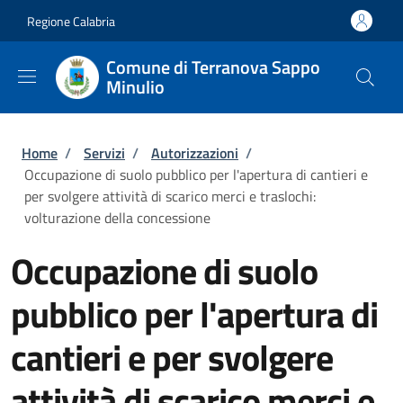
Salta al contenuto principale
Skip to footer content
Regione Calabria
Comune di Terranova Sappo
Minulio
Briciole di pane
Home
/
Servizi
/
Autorizzazioni
/
Occupazione di suolo pubblico per l'apertura di cantieri e
per svolgere attività di scarico merci e traslochi:
volturazione della concessione
Occupazione di suolo
pubblico per l'apertura di
cantieri e per svolgere
attività di scarico merci e