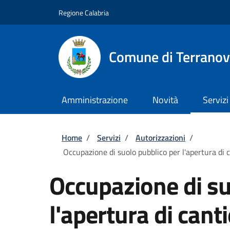
Salta al contenuto principale
Skip to footer content
Regione Calabria
Comune di Terranov
Amministrazione
Novità
Servizi
Briciole di pane
Home
/
Servizi
/
Autorizzazioni
/
Occupazione di suolo pubblico per l'apertura di c
Occupazione di su
l'apertura di cant