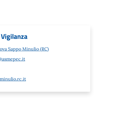
 Vigilanza
nova Sappo Minulio (RC)
@asmepec.it
inulio.rc.it