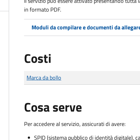
Il servizio può essere attivato presentando tutta
in formato PDF.
Moduli da compilare e documenti da allegar
Costi
Tipo di pagamento
Importo
Marca da bollo
Cosa serve
Per accedere al servizio, assicurati di avere:
SPID (sistema pubblico di identità digitale), ca