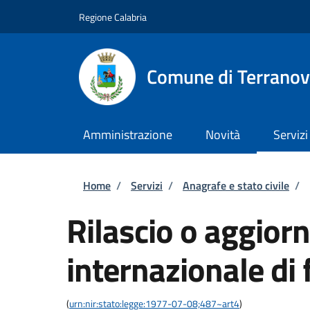
Salta al contenuto principale
Skip to footer content
Regione Calabria
Comune di Terranov
Amministrazione
Novità
Servizi
Briciole di pane
Home
/
Servizi
/
Anagrafe e stato civile
/
Rilascio o aggior
internazionale di 
(
urn:nir:stato:legge:1977-07-08;487~art4
)