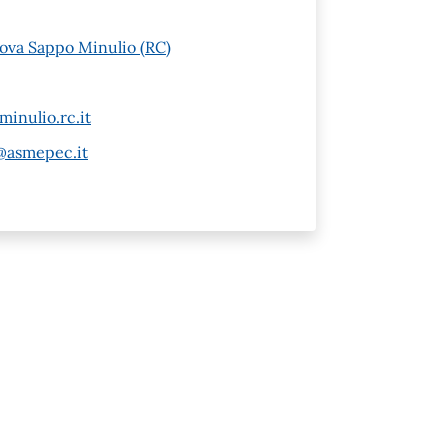
nova Sappo Minulio (RC)
inulio.rc.it
@asmepec.it