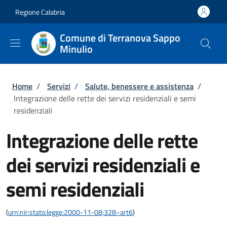
Salta al contenuto principale
Skip to footer content
Regione Calabria
Comune di Terranova Sappo
Minulio
Briciole di pane
Home
/
Servizi
/
Salute, benessere e assistenza
/
Integrazione delle rette dei servizi residenziali e semi
residenziali
Integrazione delle rette
dei servizi residenziali e
semi residenziali
(
urn:nir:stato:legge:2000-11-08;328~art6
)