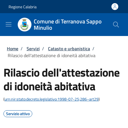
Salta al contenuto principale
Skip to footer content
Regione Calabria
Comune di Terranova Sappo
Minulio
Briciole di pane
Home
/
Servizi
/
Catasto e urbanistica
/
Rilascio dell'attestazione di idoneità abitativa
Rilascio dell'attestazione
di idoneità abitativa
(
urn:nir:stato:decreto.legislativo:1998-07-25;286~art29
)
Servizio attivo