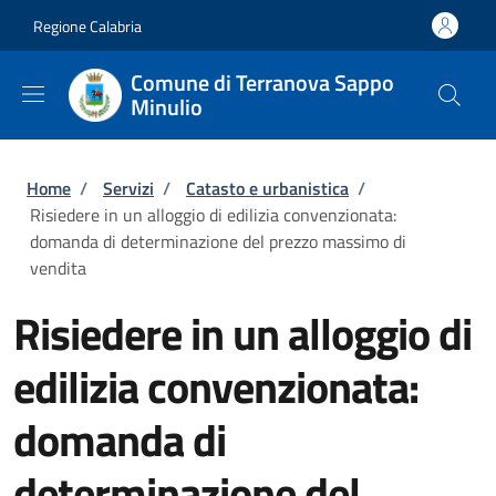
Salta al contenuto principale
Skip to footer content
Regione Calabria
Comune di Terranova Sappo
Minulio
Briciole di pane
Home
/
Servizi
/
Catasto e urbanistica
/
Risiedere in un alloggio di edilizia convenzionata:
domanda di determinazione del prezzo massimo di
vendita
Risiedere in un alloggio di
edilizia convenzionata:
domanda di
determinazione del