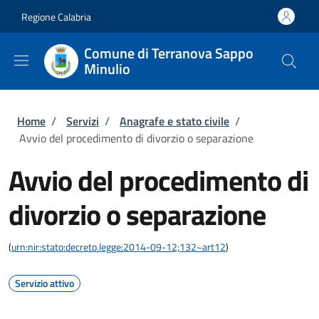
Salta al contenuto principale
Skip to footer content
Regione Calabria
Comune di Terranova Sappo
Minulio
Briciole di pane
Home
/
Servizi
/
Anagrafe e stato civile
/
Avvio del procedimento di divorzio o separazione
Avvio del procedimento di
divorzio o separazione
(
urn:nir:stato:decreto.legge:2014-09-12;132~art12
)
Servizio attivo