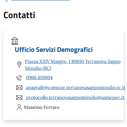
Contatti
Ufficio Servizi Demografici
Piazza XXIV Maggio, 1 89010 Terranova Sappo
Minulio (RC)
0966 619004
anagrafe@comune.terranovasappominulio.rc.it
protocollo.terranovasappominulio@asmepec.it
Massimo
Ferraro