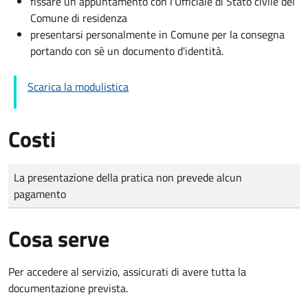
fissare un appuntamento con l'Ufficiale di Stato civile del
Comune di residenza
presentarsi personalmente in Comune per la consegna
portando con sè un documento d'identità.
Scarica la modulistica
Costi
Tipo di pagamento
Importo
La presentazione della pratica non prevede alcun
pagamento
Cosa serve
Per accedere al servizio, assicurati di avere tutta la
documentazione prevista.