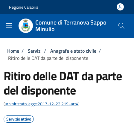
Salta al contenuto principale
Skip to footer content
Regione Calabria
Comune di Terranova Sappo
Minulio
Briciole di pane
Home
/
Servizi
/
Anagrafe e stato civile
/
Ritiro delle DAT da parte del disponente
Ritiro delle DAT da parte
del disponente
(
urn:nir:stato:legge:2017-12-22;219~art4
)
Servizio attivo