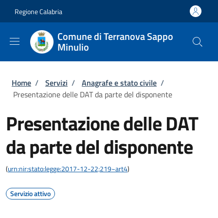
Salta al contenuto principale
Skip to footer content
Regione Calabria
Comune di Terranova Sappo
Minulio
Briciole di pane
Home
/
Servizi
/
Anagrafe e stato civile
/
Presentazione delle DAT da parte del disponente
Presentazione delle DAT
da parte del disponente
(
urn:nir:stato:legge:2017-12-22;219~art4
)
Servizio attivo