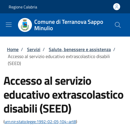
Salta al contenuto principale
Skip to footer content
Regione Calabria
Comune di Terranova Sappo
Minulio
Briciole di pane
Home
/
Servizi
/
Salute, benessere e assistenza
/
Accesso al servizio educativo extrascolastico disabili
(SEED)
Accesso al servizio
educativo extrascolastico
disabili (SEED)
(
urn:nir:stato:legge:1992-02-05;104~art8
)