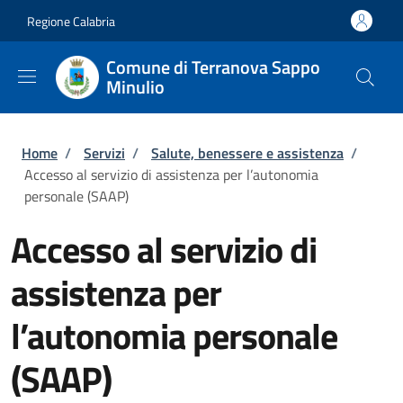
Salta al contenuto principale
Skip to footer content
Regione Calabria
Comune di Terranova Sappo
Minulio
Briciole di pane
Home
/
Servizi
/
Salute, benessere e assistenza
/
Accesso al servizio di assistenza per l’autonomia
personale (SAAP)
Accesso al servizio di
assistenza per
l’autonomia personale
(SAAP)