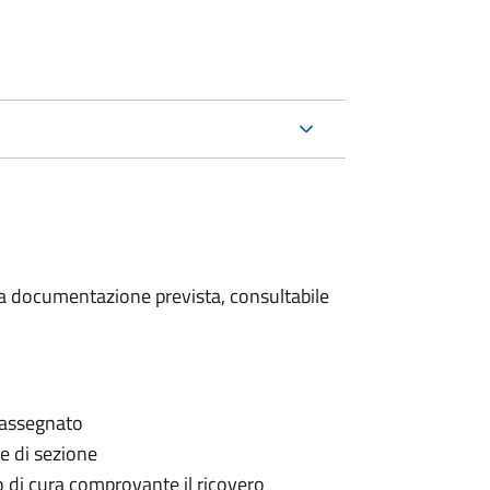
 la documentazione prevista, consultabile
è assegnato
le di sezione
go di cura comprovante il ricovero