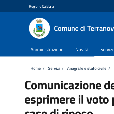
Salta al contenuto principale
Skip to footer content
Regione Calabria
Comune di Terranov
Amministrazione
Novità
Servizi
Briciole di pane
Home
/
Servizi
/
Anagrafe e stato civile
/
Comunicazione del
esprimere il voto
case di riposo