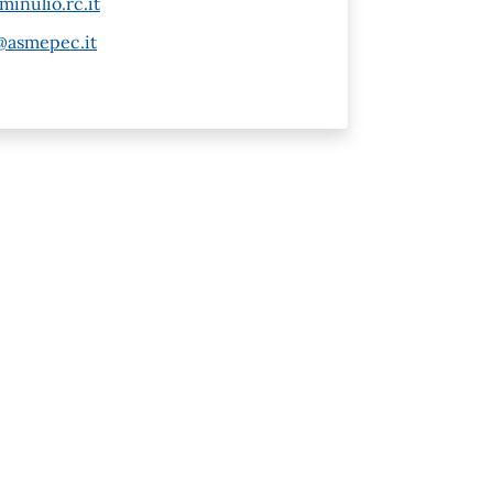
inulio.rc.it
@asmepec.it