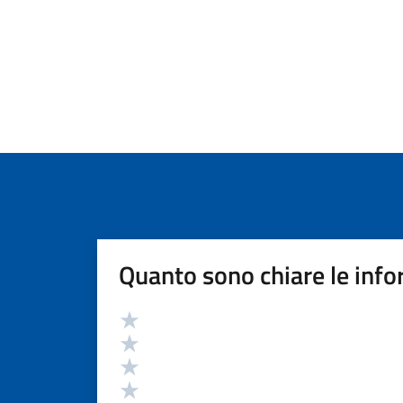
Quanto sono chiare le info
Valutazione
Valuta 5 stelle su 5
Valuta 4 stelle su 5
Valuta 3 stelle su 5
Valuta 2 stelle su 5