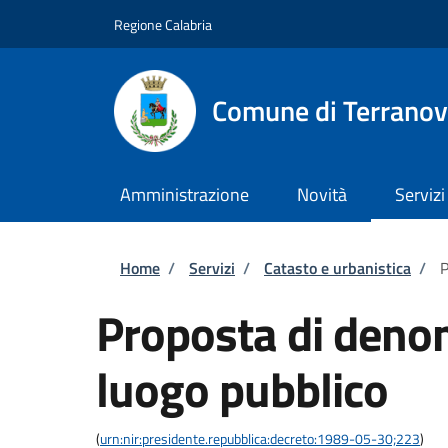
Salta al contenuto principale
Skip to footer content
Regione Calabria
Comune di Terranov
Amministrazione
Novità
Servizi
Briciole di pane
Home
/
Servizi
/
Catasto e urbanistica
/
P
Proposta di deno
luogo pubblico
(
urn:nir:presidente.repubblica:decreto:1989-05-30;223
)