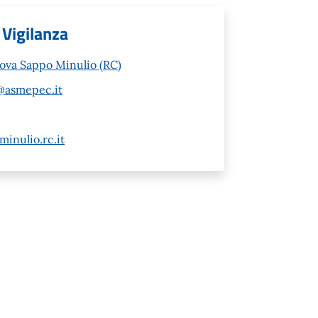
 Vigilanza
nova Sappo Minulio (RC)
@asmepec.it
inulio.rc.it