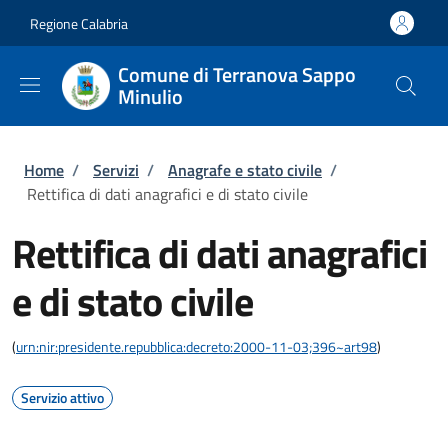
Salta al contenuto principale
Skip to footer content
Regione Calabria
Comune di Terranova Sappo
Minulio
Briciole di pane
Home
/
Servizi
/
Anagrafe e stato civile
/
Rettifica di dati anagrafici e di stato civile
Rettifica di dati anagrafici
e di stato civile
(
urn:nir:presidente.repubblica:decreto:2000-11-03;396~art98
)
Servizio attivo