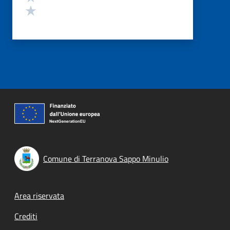
Valuta 1 stelle su 5
Comune di Terranova Sappo Minulio
Footer menu
Area riservata
Crediti