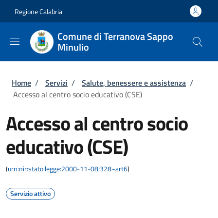
Salta al contenuto principale
Skip to footer content
Regione Calabria
Comune di Terranova Sappo
Minulio
Briciole di pane
Home
/
Servizi
/
Salute, benessere e assistenza
/
Accesso al centro socio educativo (CSE)
Accesso al centro socio
educativo (CSE)
(
urn:nir:stato:legge:2000-11-08;328~art6
)
Servizio attivo