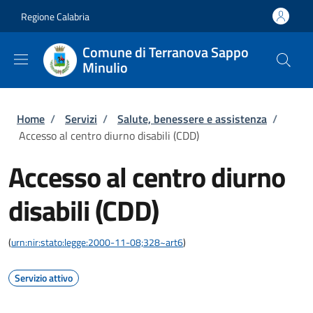
Salta al contenuto principale
Skip to footer content
Regione Calabria
Comune di Terranova Sappo
Minulio
Briciole di pane
Home
/
Servizi
/
Salute, benessere e assistenza
/
Accesso al centro diurno disabili (CDD)
Accesso al centro diurno
disabili (CDD)
(
urn:nir:stato:legge:2000-11-08;328~art6
)
Servizio attivo