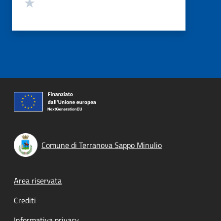
Valuta 1 stelle su 5
Comune di Terranova Sappo Minulio
Footer menu
Area riservata
Crediti
Informativa privacy