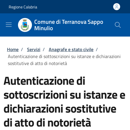
Salta al contenuto principale
Skip to footer content
Regione Calabria
Comune di Terranova Sappo
Minulio
Briciole di pane
Home
/
Servizi
/
Anagrafe e stato civile
/
Autenticazione di sottoscrizioni su istanze e dichiarazioni
sostitutive di atto di notorietà
Autenticazione di
sottoscrizioni su istanze e
dichiarazioni sostitutive
di atto di notorietà