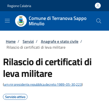
Salta al contenuto principale
Skip to footer content
Regione Calabria
Comune di Terranova Sappo
Minulio
Briciole di pane
Home
/
Servizi
/
Anagrafe e stato civile
/
Rilascio di certificati di leva militare
Rilascio di certificati di
leva militare
(
urn:nir:presidente.repubblica:decreto:1989-05-30;223
)
Servizio attivo