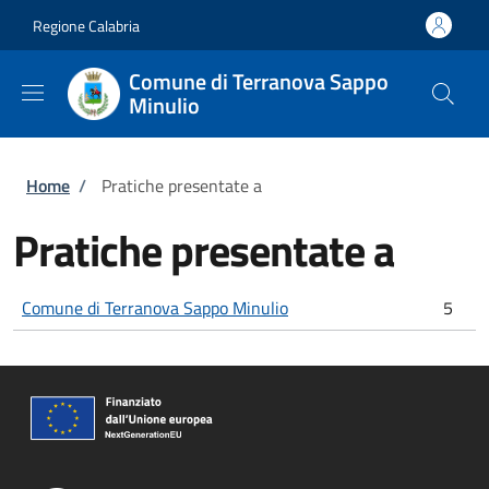
Salta al contenuto principale
Skip to footer content
Regione Calabria
Comune di Terranova Sappo
Minulio
Briciole di pane
Home
/
Pratiche presentate a
Pratiche presentate a
Comune di Terranova Sappo Minulio
5