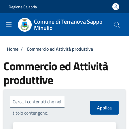
Salta al contenuto principale
Skip to footer content
Regione Calabria
Comune di Terranova Sappo
Minulio
Briciole di pane
Home
/
Commercio ed Attività produttive
Commercio ed Attività
produttive
Cerca i contenuti che nel
titolo contengono: