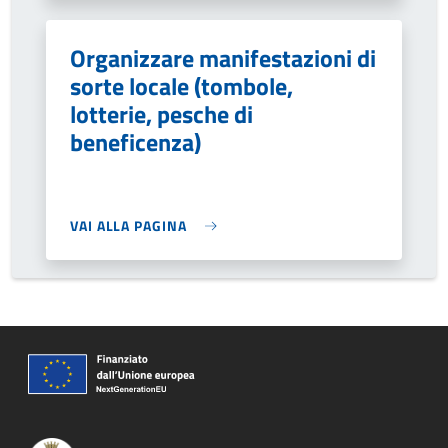
Organizzare manifestazioni di
sorte locale (tombole,
lotterie, pesche di
beneficenza)
VAI ALLA PAGINA