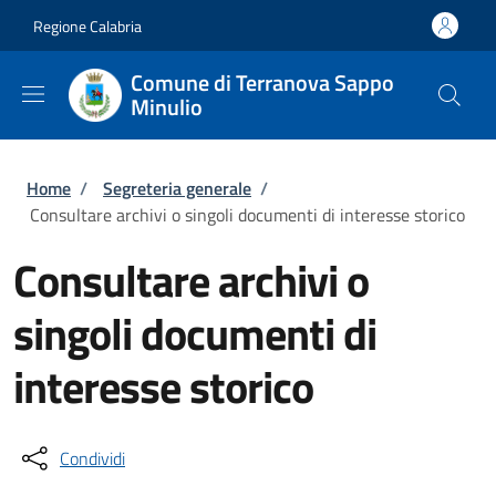
Salta al contenuto principale
Skip to footer content
Regione Calabria
Comune di Terranova Sappo
Minulio
Briciole di pane
Home
/
Segreteria generale
/
Consultare archivi o singoli documenti di interesse storico
Consultare archivi o
singoli documenti di
interesse storico
Condividi