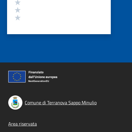
Valuta 3 stelle su 5
Valuta 2 stelle su 5
Valuta 1 stelle su 5
Comune di Terranova Sappo Minulio
Footer menu
Area riservata