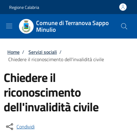
Salta al contenuto principale
Skip to footer content
Regione Calabria
Comune di Terranova Sappo
Minulio
Briciole di pane
Home
/
Servizi sociali
/
Chiedere il riconoscimento dell'invalidità civile
Chiedere il
riconoscimento
dell'invalidità civile
Condividi