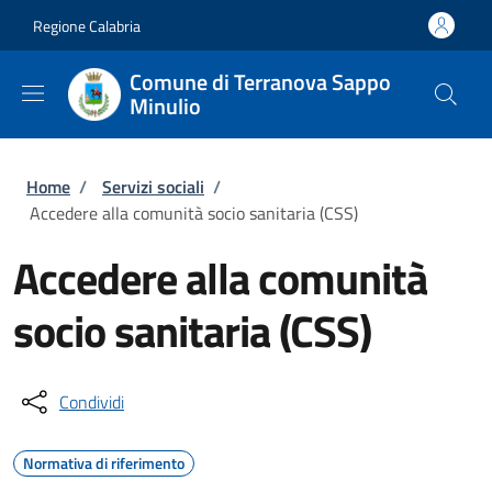
Salta al contenuto principale
Skip to footer content
Regione Calabria
Comune di Terranova Sappo
Minulio
Briciole di pane
Home
/
Servizi sociali
/
Accedere alla comunità socio sanitaria (CSS)
Accedere alla comunità
socio sanitaria (CSS)
Condividi
Normativa di riferimento