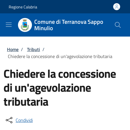
Salta al contenuto principale
Skip to footer content
Regione Calabria
Comune di Terranova Sappo
Minulio
Briciole di pane
Home
/
Tributi
/
Chiedere la concessione di un'agevolazione tributaria
Chiedere la concessione
di un'agevolazione
tributaria
Condividi